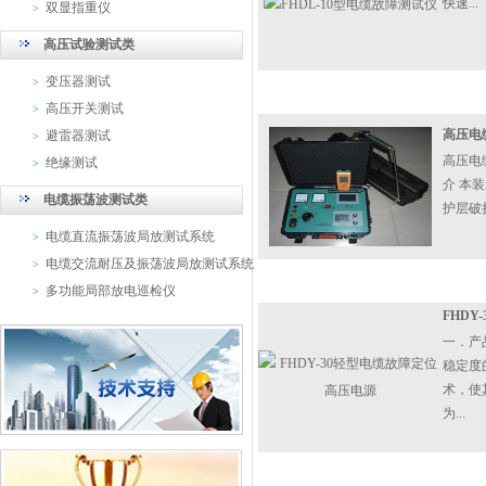
快速...
双显指重仪
>
高压试验测试类
变压器测试
>
高压开关测试
>
高压电
避雷器测试
>
高压电
绝缘测试
>
介 本
电缆振荡波测试类
护层破
电缆直流振荡波局放测试系统
>
电缆交流耐压及振荡波局放测试系统
>
多功能局部放电巡检仪
>
FHD
一．产
稳定度
术，使
为...