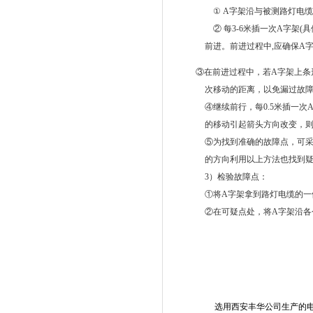
① A
字架沿与被测路灯电
②
每
3-6
米
插一次A
字架
(
具
前进。前进过程中
,
应确保
A
③
在前进过程中，若
A
字架上条
次移动的距离，以免漏过故
④
继续前行，每
0.5
米插一次
的移动引起箭头方向改变，
⑤
为找到准确的故障点，可
的方向利用以上方法也找到
3
）检验故障点：
①
将
A
字架拿到路灯电缆的一
②
在可疑点处，将
A
字架沿各
选用西安丰华公司生产的