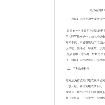
路灯检测的方
一、用
路灯电缆专用故障测试仪
目前有一种集路灯电缆路径检
单人即可轻松操作；由电池供电
外界干扰；不受电缆地下情况(
况影响，如地砖、绿化带、水泥
(音频适用于远距离，射频适用
作，对路灯电缆故障点进行精确
二、用兆欧表检测
此方法为
传统路灯电缆故障检测
比较分散。要检测电缆的相间、
缘测试，用排除法来判断故障点
新压接恢复，工作量大，也给以