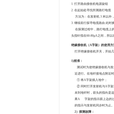
1.
打开路由接收机电源旋钮
2.
在起始处寻找所测路灯电缆
方法为：在发射机
3
米
以外
3.
继续前行探寻电缆路由 此时
在探测过程中，路灯电缆上
头指针指在
60-80μA
之间，所以
绝缘接收机（
A
字架）的使用方
打开绝缘接收机开关，开始
1)
校准：
测试时为使绝缘接收机与发
近进行。在地钎接地点附近
①
将
A
字架插入地中；
②
同时打开发射机与
A
字架
未到地钎时，箭头的指向是
果
A
字架的指示跟上边的
的指示与发射机同步时为止
2
）探测故障：