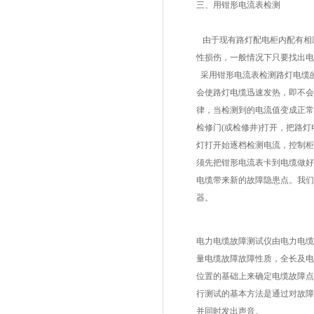
三、用钳形电流表检测
由于现有路灯配电柜内配有相
性损伤，一般情况下只要找出电
采用钳形电流表
检测路灯电缆
会使路灯电缆迅速发热，即不会
律，当检测到的电流值变成正常
检修门(或检修井)打开，把路
灯打开始逐档检测电流，控制柜
须先把钳形电流表卡到电缆做好
电缆带来新的故障隐患点。我们
器。
电力电缆故障测试仪
由电力电缆
量电缆故障故障性质，全长及电
位置的基础上来确定电缆故障点
行测试的基本方法是通过对故障
并同时发出声音。