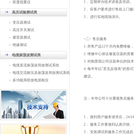
1
． 定期举办技术讲座及培训。
双显指重仪
>
2
． 应客户要求进行售前上门服
高压试验测试类
3
． 进行实地现场演示。
变压器测试
>
高压开关测试
>
避雷器测试
>
<
二
>
售后服务
绝缘测试
>
1.
所售产品
12
个月内免费维修，
2.
维修中心保证修返仪器的质量
电缆振荡波测试类
3.
对购置我公司仪器单位的技术
电缆直流振荡波局放测试系统
>
4.
每半年以
"
意见反馈表
"
的形式
电缆交流耐压及振荡波局放测试系统
>
建议。
多功能局部放电巡检仪
>
注：丰华公司十分重视售后服务
1
． 接到用户服务请求后，
24
小
2
． 服务工作要做到认真仔细、
3
． 安装调试和服务工作完成