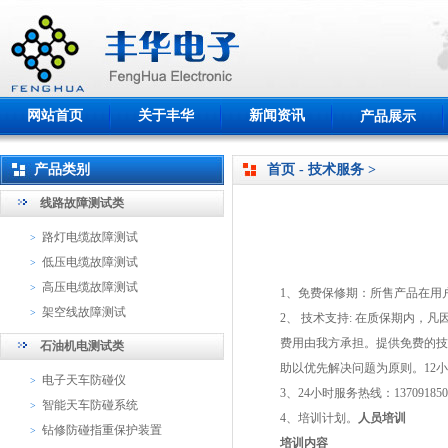
网站首页
关于丰华
新闻资讯
产品展示
产品类别
首页 - 技术服务 >
线路故障测试类
路灯电缆故障测试
>
低压电缆故障测试
>
高压电缆故障测试
>
1、免费保修期：所售产品在用
架空线故障测试
>
2、 技术支持: 在质保期内
费用由我方承担。提供免费的技
石油机电测试类
助以优先解决问题为原则。12
电子天车防碰仪
>
3、24小时服务热线：1370918
智能天车防碰系统
>
4、培训计划。
人员培训
钻修防碰指重保护装置
>
培训内容